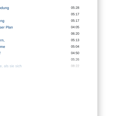
indung
05:28
05:17
ung
05:17
ser Plan
04:05
06:20
rn,
05:13
rme
05:04
f
04:50
05:26
, als sie sich
08:22