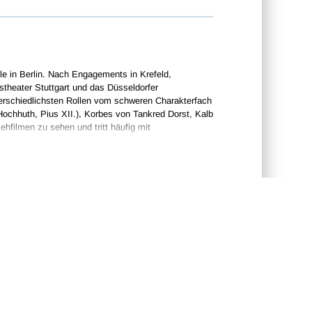
e in Berlin. Nach Engagements in Krefeld,
stheater Stuttgart und das Düsseldorfer
terschiedlichsten Rollen vom schweren Charakterfach
(Hochhuth, Pius XII.), Korbes von Tankred Dorst, Kalb
ehfilmen zu sehen und tritt häufig mit
d the beginning of the 15th century. A chorister at
period at home returned to join the papal choir in
f Ferrara and the rulers of Savoy, before returning to
the generation influenced by the English composer
rishing in the territory ruled by the Dukes of