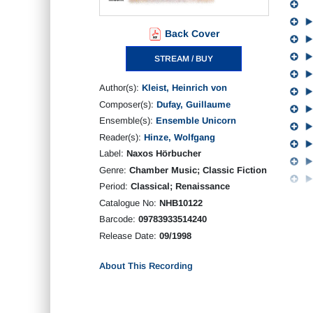
Back Cover
STREAM / BUY
Author(s):
Kleist, Heinrich von
Composer(s):
Dufay, Guillaume
Ensemble(s):
Ensemble Unicorn
Reader(s):
Hinze, Wolfgang
Label:
Naxos Hörbucher
Genre:
Chamber Music; Classic Fiction
Period:
Classical; Renaissance
Catalogue No:
NHB10122
Barcode:
09783933514240
Release Date:
09/1998
About This Recording