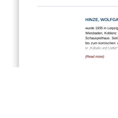
HINZE, WOLFG
wurde 1935 in Leipzi
Wiesbaden, Koblenz u
Schauspielhaus. Seit
bis zum komischen: un
in „Kabale und Liebe“
Literaturlesungen auc
(Read more)
GUILLAUME DU
Generally regarded as
Cambrai Cathedral, he 
1428. He was subseque
Cambrai, where he ret
John Dunstable and fo