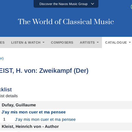
Discover the Naxos Music Group
The World of Classical Music
ES
LISTEN & WATCH
COMPOSERS
ARTISTS
CATALOGUE
er)
IST, H. von: Zweikampf (Der)
klist
ist details
Dufay, Guillaume
J'ay mis mon cuer et ma pensee
1
J'ay mis mon cuer et ma pensee
Kleist, Heinrich von - Author