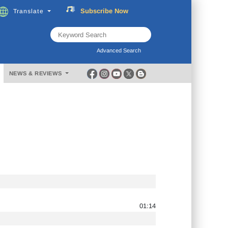
Subscribe
Now
Translate
FREE
Music
Download
Advanced Search
NEWS & REVIEWS
01:14