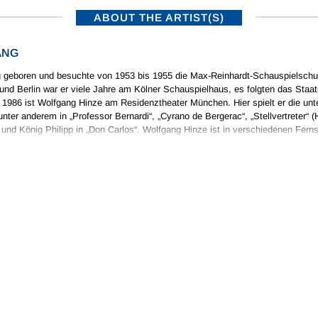
ABOUT THE ARTIST(S)
ANG
g geboren und besuchte von 1953 bis 1955 die Max-Reinhardt-Schauspielschul
nd Berlin war er viele Jahre am Kölner Schauspielhaus, es folgten das Staat
 1986 ist Wolfgang Hinze am Residenztheater München. Hier spielt er die un
ter anderem in „Professor Bernardi“, „Cyrano de Bergerac“, „Stellvertreter“ 
 und König Philipp in „Don Carlos“. Wolfgang Hinze ist in verschiedenen Ferns
h im Rundfunk an die Öffentlichkeit.
ABOUT THE COMPOSER(S)
FAY
 the leading composer of his time, Guillaume Dufay was born in Cambrai aroun
was briefly in the service of the Malatesta family in Italy, and after a further 
ntly involved with a number of ruling families in Italy, including the d’Estes o
ained a position as canon of the cathedral until his death. Dufay represents 
rming the so-called Burgundian or First Netherlands School of composers, flou