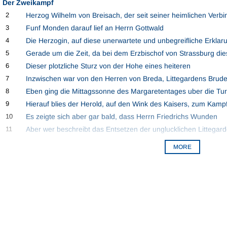
Der Zweikampf
2
Herzog Wilhelm von Breisach, der seit seiner heimlichen Verb
3
Funf Monden darauf lief an Herrn Gottwald
4
Die Herzogin, auf diese unerwartete und unbegreifliche Erklar
5
Gerade um die Zeit, da bei dem Erzbischof von Strassburg die
6
Dieser plotzliche Sturz von der Hohe eines heiteren
7
Inzwischen war von den Herren von Breda, Littegardens Brude
8
Eben ging die Mittagssonne des Margaretentages uber die Tu
9
Hierauf blies der Herold, auf den Wink des Kaisers, zum Kamp
10
Es zeigte sich aber gar bald, dass Herrn Friedrichs Wunden
11
Aber wer beschreibt das Entsetzen der unglucklichen Littegarde
MORE