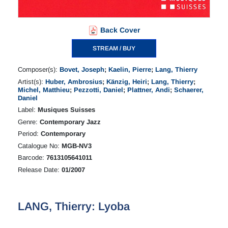
Back Cover
STREAM / BUY
Composer(s):
Bovet, Joseph
;
Kaelin, Pierre
;
Lang, Thierry
Artist(s):
Huber, Ambrosius
;
Känzig, Heiri
;
Lang, Thierry
;
Michel, Matthieu
;
Pezzotti, Daniel
;
Plattner, Andi
;
Schaerer,
Daniel
Label:
Musiques Suisses
Genre:
Contemporary Jazz
Period:
Contemporary
Catalogue No:
MGB-NV3
Barcode:
7613105641011
Release Date:
01/2007
LANG, Thierry: Lyoba