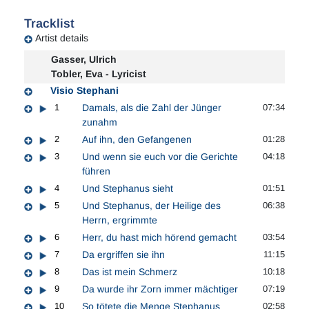
Tracklist
Artist details
Gasser, Ulrich
Tobler, Eva - Lyricist
Visio Stephani
1
Damals, als die Zahl der Jünger
07:34
zunahm
2
Auf ihn, den Gefangenen
01:28
3
Und wenn sie euch vor die Gerichte
04:18
führen
4
Und Stephanus sieht
01:51
5
Und Stephanus, der Heilige des
06:38
Herrn, ergrimmte
6
Herr, du hast mich hörend gemacht
03:54
7
Da ergriffen sie ihn
11:15
8
Das ist mein Schmerz
10:18
9
Da wurde ihr Zorn immer mächtiger
07:19
10
So tötete die Menge Stephanus
02:58