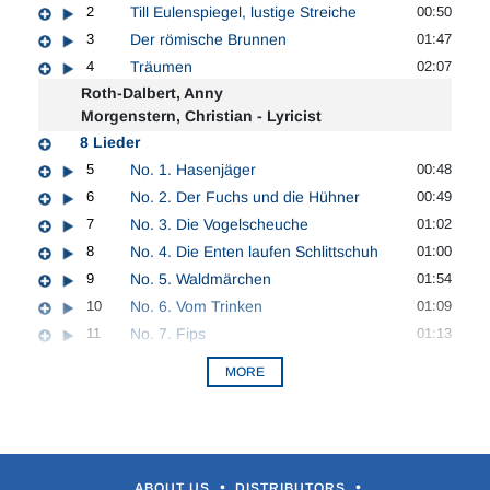
2
Till Eulenspiegel, lustige Streiche
00:50
3
Der römische Brunnen
01:47
4
Träumen
02:07
Roth-Dalbert, Anny
Morgenstern, Christian - Lyricist
8 Lieder
5
No. 1. Hasenjäger
00:48
6
No. 2. Der Fuchs und die Hühner
00:49
7
No. 3. Die Vogelscheuche
01:02
8
No. 4. Die Enten laufen Schlittschuh
01:00
9
No. 5. Waldmärchen
01:54
10
No. 6. Vom Trinken
01:09
11
No. 7. Fips
01:13
MORE
•
•
ABOUT US
DISTRIBUTORS