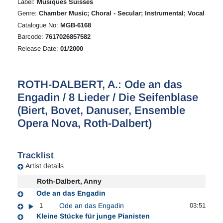
Label:
Musiques Suisses
Genre:
Chamber Music; Choral - Secular; Instrumental; Vocal
Catalogue No:
MGB-6168
Barcode:
7617026857582
Release Date:
01/2000
ROTH-DALBERT, A.: Ode an das
Engadin / 8 Lieder / Die Seifenblase
(Biert, Bovet, Danuser, Ensemble
Opera Nova, Roth-Dalbert)
Tracklist
Artist details
Roth-Dalbert, Anny
Ode an das Engadin
1
Ode an das Engadin
03:51
Kleine Stücke für junge Pianisten