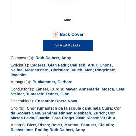
Back Cover
STREAM / BUY
Composer(s):
Roth-Dalbert, Anny
Lyricist(s):
Caderas, Gian Fadri
;
Caflisch, Artur
;
Chönz,
Selina
;
Morgenstern, Christian
;
Rauch, Men
;
Ringelnatz,
Joachim
Arranger(s):
Puttkammer, Gerhard
Conductor(s):
Lansel, Curdin
;
Mayer, Annemarie
;
Mosca, Leta
;
Steiner, Tumasch
;
Tenner, Gion
Ensemble(s):
Ensemble Opera Nova
Choir(s):
Chor rumantsch da la scoula cantunala Cuira
;
Cor
da Scolars Sent/Seminaristinnen Riesbach, Zürich
;
Cor
Masda Lavin/Guarda
;
Coro Proget 2000
;
Klasse V3 Chur
Artist(s):
Biert, Risch
;
Bovet, Martina
;
Danuser, Claudio
;
Rechsteiner, Emilia
;
Roth-Dalbert, Anny