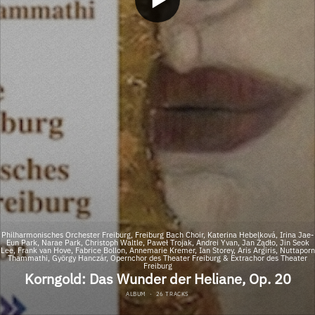
Philharmonisches Orchester Freiburg, Freiburg Bach Choir, Katerina Hebelková, Irina Jae-
Eun Park, Narae Park, Christoph Waltle, Paweł Trojak, Andrei Yvan, Jan Żądło, Jin Seok
Lee, Frank van Hove, Fabrice Bollon, Annemarie Kremer, Ian Storey, Aris Argiris, Nuttaporn
Thammathi, György Hanczár, Opernchor des Theater Freiburg & Extrachor des Theater
Freiburg
Korngold: Das Wunder der Heliane, Op. 20
ALBUM
·
26 TRACKS